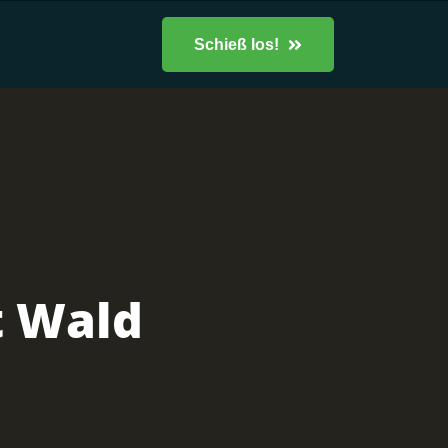
Schieß los!
t Wald