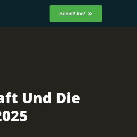
Schieß los!
ft Und Die
2025