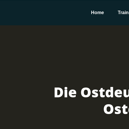
Home
Train
Die Ostde
Ost